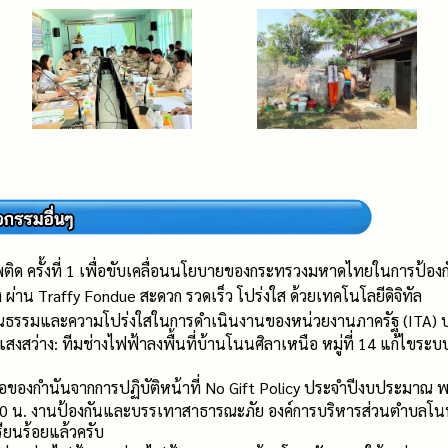
เสพติด ครั้งที่ 1 เพื่อขับเคลื่อนนโยบายของกระทรวงมหาดไทยในการป้
อง ผ่าน Traffy Fondue สะดวก รวดเร็ว โปร่งใส ด้วยเทคโนโลยีดิจิทัล
ุณธรรมและความโปร่งใสในการดำเนินงานของหน่วยงานภาครัฐ (ITA) 
สงสว่าง: ทีมช่างไฟฟ้าลงพื้นที่บ้านโนนศิลาเหนือ หมู่ที่ 14 แก้ไขระ
ของกำนันจากการปฏิบัติหน้าที่ No Gift Policy ประจำปีงบประมาณ 
00 น. งานป้องกันและบรรเทาสาธารณะภัย องค์การบริหารส่วนตำบลโนนเ
ียนร้อยแล้วครับ