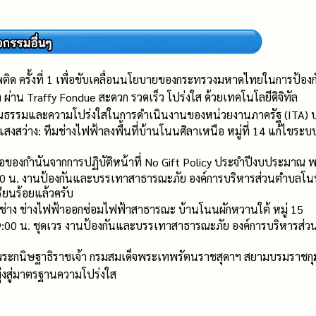
เสพติด ครั้งที่ 1 เพื่อขับเคลื่อนนโยบายของกระทรวงมหาดไทยในการป้
อง ผ่าน Traffy Fondue สะดวก รวดเร็ว โปร่งใส ด้วยเทคโนโลยีดิจิทัล
ุณธรรมและความโปร่งใสในการดำเนินงานของหน่วยงานภาครัฐ (ITA) 
สงสว่าง: ทีมช่างไฟฟ้าลงพื้นที่บ้านโนนศิลาเหนือ หมู่ที่ 14 แก้ไขระ
ของกำนันจากการปฏิบัติหน้าที่ No Gift Policy ประจำปีงบประมาณ 
00 น. งานป้องกันและบรรเทาสาธารณะภัย องค์การบริหารส่วนตำบลโนนเ
ียนร้อยแล้วครับ
งช่าง ช่างไฟฟ้าออกซ่อมไฟฟ้าสาธารณะ บ้านโนนผักหวานใต้ หมู่ 15
09:00 น. ชุดเวร งานป้องกันและบรรเทาสาธารณะภัย องค์การบริหารส่วน
ระกนิษฐาธิราชเจ้า กรมสมเด็จพระเทพรัตนราชสุดาฯ สยามบรมราชกุม
่งสู่มาตรฐานความโปร่งใส